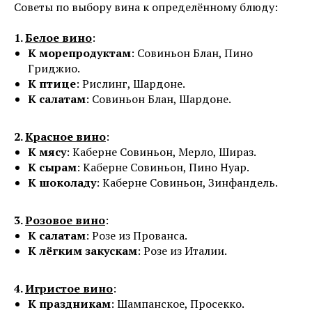
Советы по выбору вина к определённому блюду:
1.
Белое вино
:
К морепродуктам
: Совиньон Блан, Пино
Гриджио.
К птице
: Рислинг, Шардоне.
К салатам
: Совиньон Блан, Шардоне.
2.
Красное вино
:
К мясу
: Каберне Совиньон, Мерло, Шираз.
К сырам
: Каберне Совиньон, Пино Нуар.
К шоколаду
: Каберне Совиньон, Зинфандель.
3.
Розовое вино
:
К салатам
: Розе из Прованса.
К лёгким закускам
: Розе из Италии.
4.
Игристое вино
:
К праздникам
: Шампанское, Просекко.